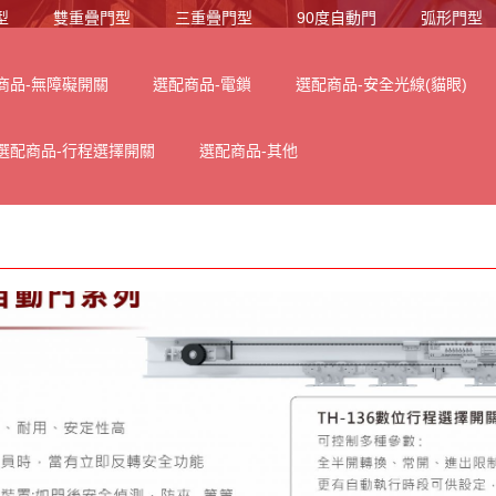
型
雙重疊門型
三重疊門型
90度自動門
弧形門型
商品-無障礙開關
選配商品-電鎖
選配商品-安全光線(貓眼)
選配商品-行程選擇開關
選配商品-其他