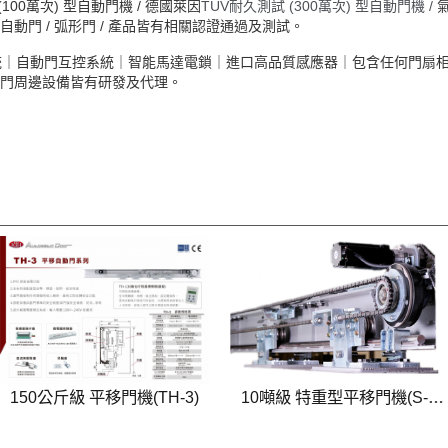
00萬次) 型自動門機 /
德國萊因
TÜV耐久測試 (300萬次) 型自動門機 /
推開自動門 / 弧形門 / 產品皆有相關認證通過及測試。
統｜自動門互控系統｜智能馬達電鎖｜​進口高品質感應器｜包含任何門扇
門周邊設備皆有研發及代理。
150公斤級 平移門機(TH-3)
10噸級 特重型平移門機(S-
160/S-161)