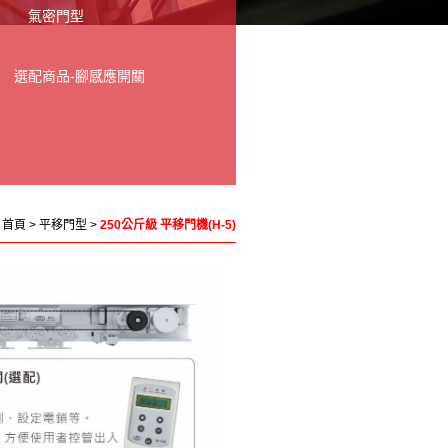
氣密門型
選配商品-腳感應開關
首頁
>
平移門型
>
250公斤級 平移門機(H-5)