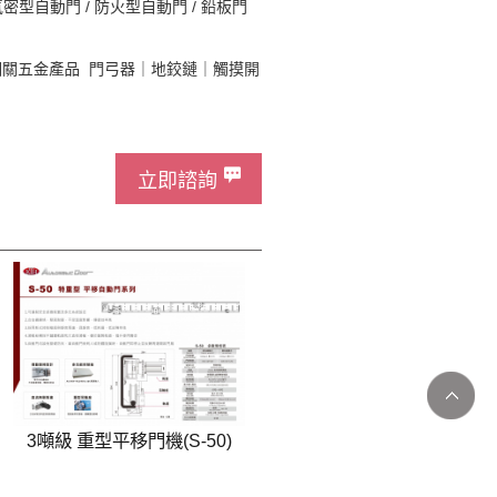
氣密型自動門 / 防火型自動門 / 鉛板門
相關五金產品
門弓器｜地鉸鏈｜觸摸開
立即諮詢
3噸級 重型平移門機(S-50)