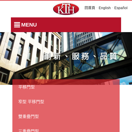
回首頁
．
English
．
Español
MENU
平移門型
窄型 平移門型
雙重疊門型
三重疊門型