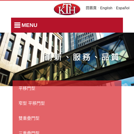
回首頁
．
English
．
Español
MENU
平移門型
窄型 平移門型
雙重疊門型
三重疊門型